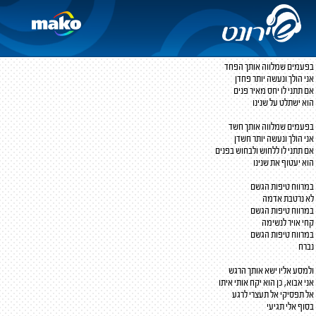
במרווח טיפות הגשם
פבלו רוזנברג
מילים ולחן:
פבלו רוזנברג
בפעמים שמלווה אותך הפחד
אני הולך ונעשה יותר פחדן
אם תתני לו יחס מאיר פנים
הוא ישתלט על שנינו
בפעמים שמלווה אותך חשד
אני הולך ונעשה יותר חשדן
אם תתני לו ללחוש ולבחוש בפנים
הוא יעטוף את שנינו
במרווח טיפות הגשם
לא נרטבת אדמה
במרווח טיפות הגשם
קחי אויר לנשימה
במרווח טיפות הגשם
נברח
ולמסע אליו ישא אותך הרגש
אני אבוא, כן הוא יקח אותי איתו
אל תפסיקי אל תעצרי לרגע
בסוף אלי תגיעי