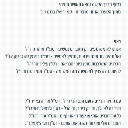
בסוף הדרך הקשה נמצא האושר הנצחי
מתוך הסערה אנחנו מנצחים - סמ"ר שלו ברנס ז"ל
ראפ
אנחנו לא משתזפים רק מחברים נמשים - סמ"ר אוהד זך ז"ל
ואל תהיה עוד איזה פראייר, תחייך לאנשים - סמ"ר בנימין טשגר טקה ז"ל
הדרכים המורכבות סופן ביופי הבריאה - רס"ן עילי זיסר ז"ל
להיות מה שצריך לא משנה מה המשימה - סמ"ר תומר מזרחי ז"ל
עם החיוך הכי יפה ועם הלב הכי גדול - רס"ל אוריה באייר ז"ל
ולבד זה לא ילך, זה רק ביחד, זה הכל - רס"ן ג'מאל עבאס ז"ל
כל עוד זוכרים אותי אני עוד חי אני קיים - סמ"ר עידן רז ז"ל
החברים שלי ואני עוד נשנה את העולם - רס"ן רועי צ'אפל ז"ל