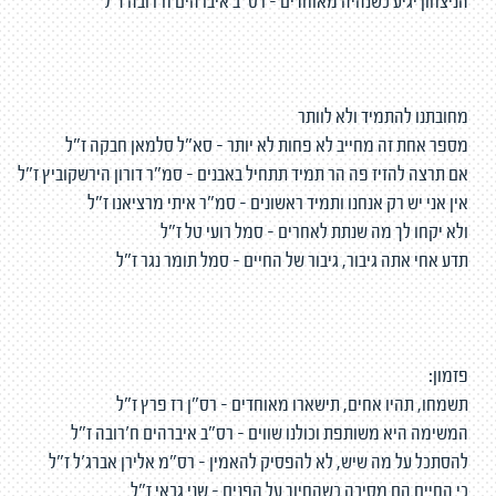
הניצחון יגיע כשנהיה מאוחדים - רס"ב איברהים ח'רובה ז"ל
מחובתנו להתמיד ולא לוותר
מספר אחת זה מחייב לא פחות לא יותר - סא"ל סלמאן חבקה ז"ל
אם תרצה להזיז פה הר תמיד תתחיל באבנים – סמ"ר דורון הירשקוביץ ז"ל
אין אני יש רק אנחנו ותמיד ראשונים – סמ"ר איתי מרציאנו ז"ל
ולא יקחו לך מה שנתת לאחרים - סמל רועי טל ז"ל
תדע אחי אתה גיבור, גיבור של החיים – סמל תומר נגר ז"ל
פזמון:
תשמחו, תהיו אחים, תישארו מאוחדים - רס"ן רז פרץ ז"ל
המשימה היא משותפת וכולנו שווים - רס"ב איברהים ח'רובה ז"ל
להסתכל על מה שיש, לא להפסיק להאמין - רס"מ אלירן אברג'ל ז"ל
כי החיים הם מסיבה כשהחיוך על הפנים - שני גבאי ז"ל