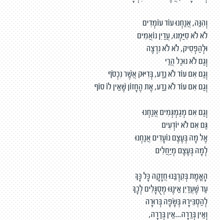
וְהִנֵּה, אֲנַחְנוּ עוֹד עוֹמְדִים
לֹא לֹא סִיַּמְנוּ, עֲדַיִן נוֹאֲמִים
וּלְהַפְסִיק, לֹא לֹא נִרְצֶה
וְגַם לֹא נוּכַל הֲרֵי
וְגַם אִם עוֹד לֹא נֵדַע, בְּדִיּוּק אֲשֶׁר נִכְסֹף
וְגַם אִם עוֹד לֹא נֵדַע, אֶת הֶחָזוֹן שֶׁאֵין לוֹ סוֹף
וְגַם אִם מְגַמְגְּמִים אֲנַחְנוּ
גַּם אִם לֹא יוֹדְעִים
אֶל מָה בְּעֶצֶם נוֹעָדִים אֲנַחְנוּ
לְמָה בְּעֶצֶם מְיַחֲלִים
הָאֱמֶת בְּקִרְבֵּנוּ חֲזָקָה כָּל כָּךְ
עַד שֶׁעֲדַיִן אֵינֶנּוּ מְסֻגָּלִים לְכָךְ
לְהַסְבִּירָהּ בְּשָׂפָה בְּרוּרָה
וְאֵין בְּרֵרָה...אֵין בְּרֵרָה,