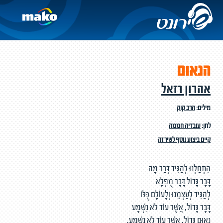
הנאום
אהרון רזאל
מילים:
הרב קוק
לחן:
עובדיה חממה
קיים ביצוע נוסף לשיר זה
הִתְחַלְנוּ לְהַגִּיד דְּבַר מָה
דָּבָר גָּדוֹל דָּבָר מֻפְלָא
לְהַגִּיד לְעַצְמֵנוּ וְלָעוֹלָם כֻּלּוֹ
דָּבָר גָּדוֹל, אֲשֶׁר עוֹד לֹא נִשְׁמָע
נְאוּם גָּדוֹל, אֲשֶׁר עוֹד לֹא נִשְׁמָע.