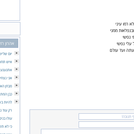
לא רמו עיני
ובנפלאות ממני
י נפשי
אהרון רז
 עלי נפשי
עתה ועד עולם
יום שליש
איש תחת 
אתגעגע 
אני נצחי
מבחן הא
כבן המת
להיות ב
רק עוד ני
עולו בנים
כי לא תש