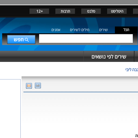
היטליסט
סלבס
תרבות
+12
הכל
שירים
מילים לשירים
אמנים
שירים לפי נושאים
בה ליבי
ה