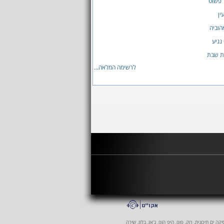
 פשוט
ין
הוביה
נגיע
ת שבת
לרשימה המלאה...
 ים תיכונית, רוק, פופ, היפ הופ, ג'אז, בלוז, שירה