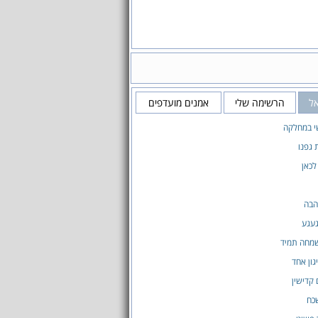
אל
הרשימה שלי
אמנים מועדפים
י במחלקה
גפנו
לכאן
הבה
געגע
שמחה תמיד
גון אחד
 קדישין
כח