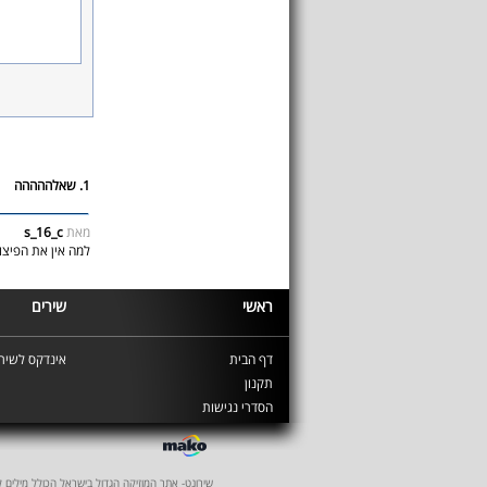
1. שאלההההה
מאת
s_16_c
למה אין את הפיצו
ראשי
שירים
דף הבית
אינדקס לשירי
תקנון
הסדרי נגישות
שירונט- אתר המוזיקה הגדול בישראל הכולל מילים לשיר