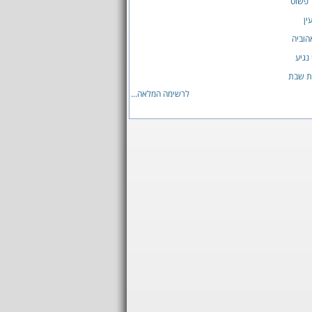
 פשוט
ין
הוביה
נגיע
ת שבת
לרשימה המלאה...