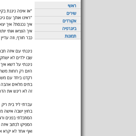
ראשי
"אז איפה ניגנת בקיץ
שירים
"ראינו אותך עם גיטר
אקורדים
איך נכנסת? איך יצא
ביוגרפיה
איך הוציאו אותי יותר 
תמונות
כבר חורף, וזה עדיין
ניגנתי עם איזה חב
שבו ילדים לא ישחקו 
ניגנתי על דשא איך 
היום רק רוחות משתו
רקדנו ביחד עם משפ
בתים מלאים אהבה וא
זה לא ריגש את הדח
עברתי ליד בית ריק
בחוץ ישבה אישה מל
הסתכלתי בפנים וראי
הספיקו לכתוב איזה 
ואף אחד לא יקרא א