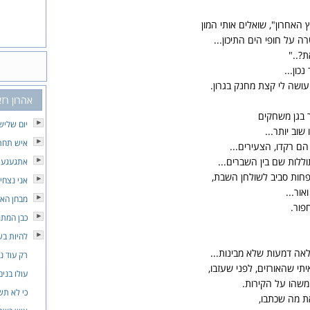
 האחרון", שואלים אותי המון
ה על חופי הים התיכון...
ת?.."
נכון...
 עושה לי קצת מחנק בגרון.
אהרון רז
ר בגן משחקים
יום שליש
שוב יותר...
איש תחת 
הם רקדו, הצעירים...
ללות שם בין השברים...
אתגעגע 
חות סביב לשולחן השבת,
אני נצחי
ור...
מבחן הא
פור.
כבן המת
להיות ב
אה דמעות שלא מבינות...
רק עוד ני
תי שהאורזים, לפני שעזבו,
עולו בנים
משהו על הקירות.
כי לא תש
ת מה שכתבו,