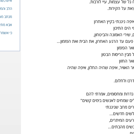
איש כשר
 גל של עצמות, עיי לורבות.
את על הקירות.
הלב והמע
מכתב מא
יפה ניגנתי בקיץ האחרון
אבא מתי 
י הים התיכון
כי אשמר
, שירי האמונה והביטחון,
פעם עד הרגע האחרון, את הבית ואת הפזמון...
אר הפזמון
מבין הריסות הבטון
אר החזון
 האוויר, איפה שהיה החלון, איפה שהיה
רכו ולחלום.
דרות ומחסומים, אמרתי להם
לים שמחים לאנשים בימים קשים"
ים מרוב שניגנתי
 לשים חדשים...
עים המיתרים,
שים מהבתים...
ים.