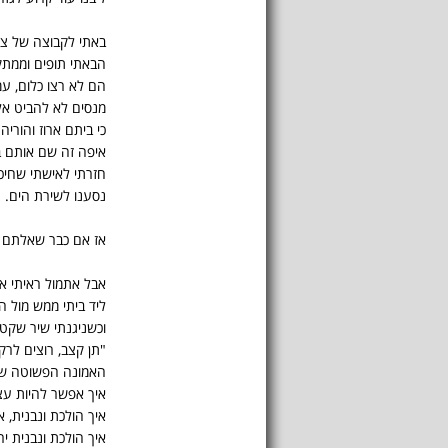
באתי לקבוצה של צע
הבאתי תופים וממתקי
הם לא רצו כלום, עמ
מנסים לא להביט א
כי ביתם ארוז והוריה
איפה זה שם אותם 
חזרתי לאישתי שחיכ
נסענו לשירת הים.
אז אם כבר שאלתם אי
אבל אתמול ראיתי א
ליד ביתי ממש מול הע
וכשניגנתי שיר שקט 
"תן קצב, רוצים לרק
האמונה הפשוטה שהכ
איך אפשר להיות עצו
איך הולכת ונבנית, א
איך הולכת ונבנית יר