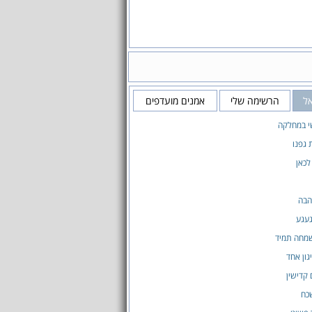
אל
הרשימה שלי
אמנים מועדפים
י במחלקה
גפנו
לכאן
הבה
געגע
שמחה תמיד
גון אחד
 קדישין
כח