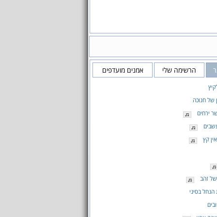
ר
הרשימה שלי
אמנים מועדפים
קיץ
 של חנוכה
ר ירחים
שבים
ין קץ
של זהב
הנחל בסיני
בים