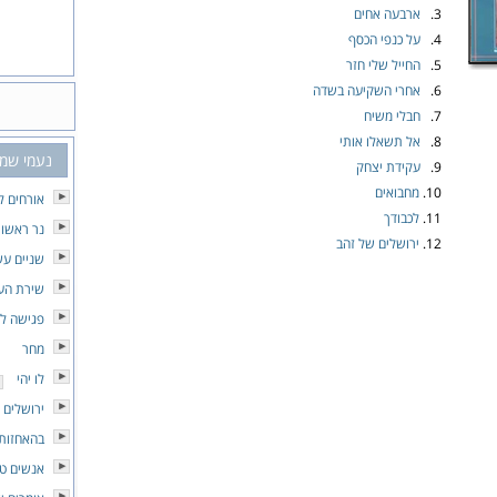
3.
ארבעה אחים
4.
על כנפי הכסף
5.
החייל שלי חזר
6.
אחרי השקיעה בשדה
7.
חבלי משיח
8.
אל תשאלו אותי
נעמי שמ
9.
עקידת יצחק
10.
מחבואים
אורחים ל
11.
לכבודך
נר ראשון
12.
ירושלים של זהב
שניים עש
שירת הע
פגישה לא
מחר
לו יהי
ירושלים 
בהאחזות 
אנשים טו