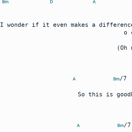
Bm 
 D
 A
I wonder if it even makes a differenc
/7 
A 
 Bm
A 
 Bm