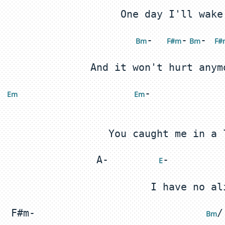
-  
-
- 
 Bm
 F
#
m
 Bm
 F
#
-            
 E
m
 E
m
A-        
 E
F#m-                            
 Bm