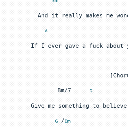
 E
m
 A
Bm/7	 
 D
 /
 G
Em 