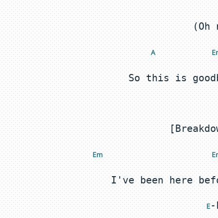
A 
 E
Em 
 E
 E