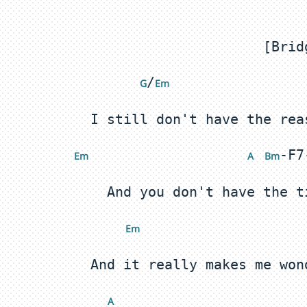
/
 G
Em 
 E
m
 A
 Bm
 E
m
 A