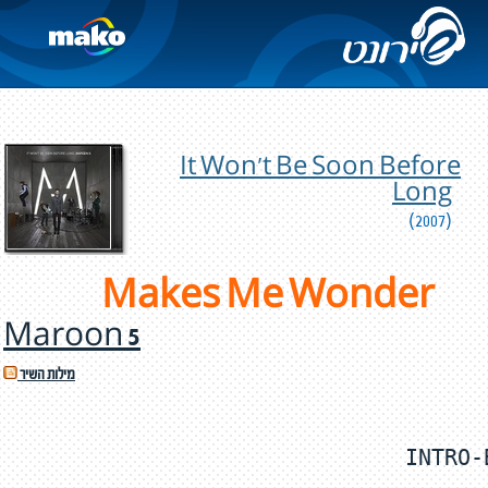
It Won't Be Soon Before
Long
(2007)
Makes Me Wonder
Maroon 5
מילות השיר