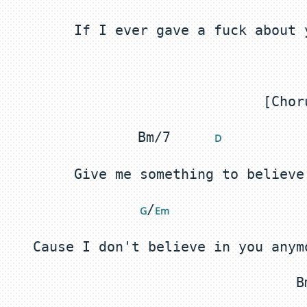
Bm/7	 
 D
/
 G
Em 