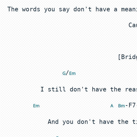
/
 G
Em 
 E
m
 A
 Bm