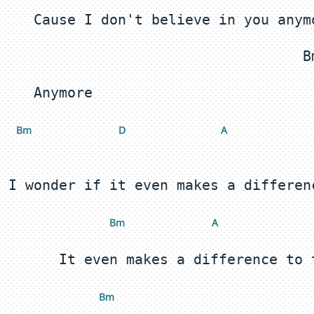
 Bm
 D
 A
 Bm
 A
Bm 