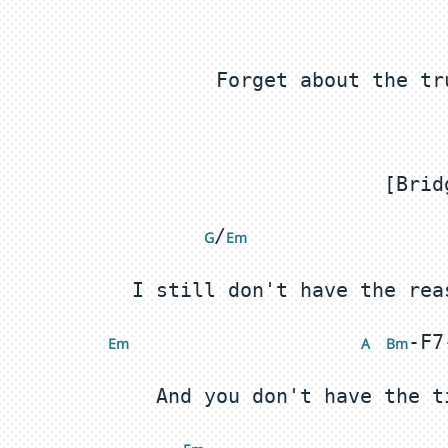
/
 G
Em 
 E
m
 A
 Bm