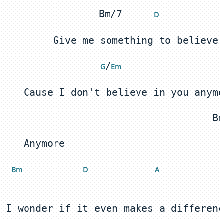
Bm/7	 
 D
/
 G
Em 
 Bm
 D
 A