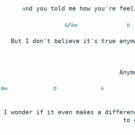
 A
/
 G
Em 
 D
Bm 
 D
 A
 I wonder if it even makes a differen