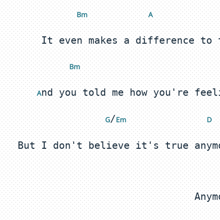
 Bm
 A
Bm 
 A
/
 G
Em 
 D