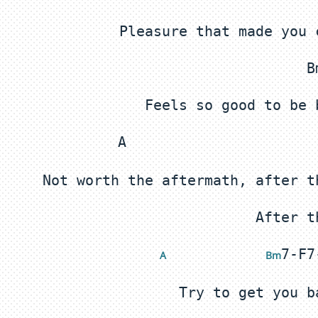
A 
 Bm