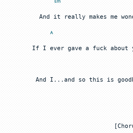
 E
m
 A