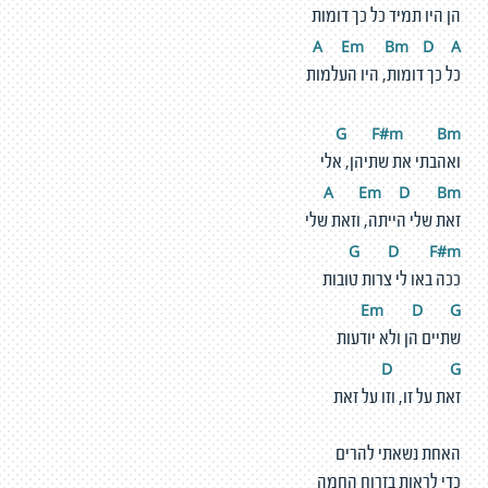
הן היו תמיד כל כך דומות
A
E
m
Bm
D
A
כל כך דומות, היו העלמות
G
F
#
m
Bm
ואהבתי את שתיהן, אלי
A
E
m
D
Bm
זאת שלי הייתה, וזאת שלי
G
D
F
#
m
ככה באו לי צרות טובות
Em
D
G
שתיים הן ולא יודעות
D
G
זאת על זו, וזו על זאת
האחת נשאתי להרים
כדי לראות בזרוח החמה