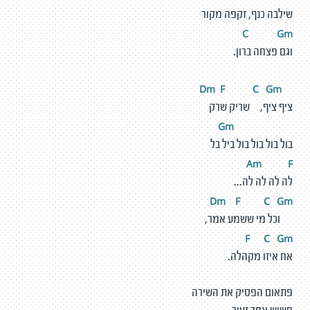
שילבה כנף, זקפה מקור
C
G
m
וגם פצחה ברון.
m
F
C
G
m
D
ציף ציף, שריק שרק
m
G
בול בול בול בול ביל בל
Am
F
לה לה לה לה...
Dm
F
C
G
m
וכל מי ששמע אמר,
F
C
G
m
אח איזו מקהלה.
פתאום הפסיק את השירה