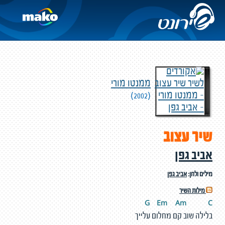
ממנטו מורי
(2002)
שיר עצוב
אביב גפן
מילים ולחן:
אביב גפן
מילות השיר
G
E
m
A
m
C
בלילה שוב קם מחלום עלייך