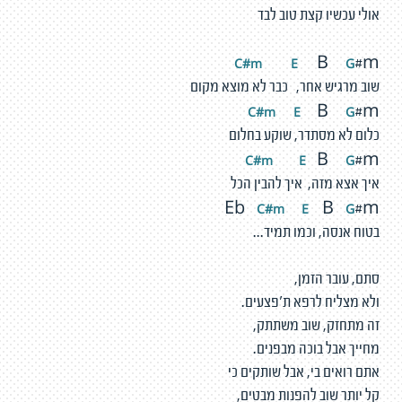
אולי עכשיו קצת טוב לבד
C#m
E
G
B
#m
שוב מרגיש אחר, כבר לא מוצא מקום
C#m
E
G
B
#m
כלום לא מסתדר, שוקע בחלום
C#m
E
G
B
#m
איך אצא מזה, איך להבין הכל
C
#m
E
G
Eb
B
#m
בטוח אנסה, וכמו תמיד...
סתם, עובר הזמן,
ולא מצליח לרפא ת'פצעים.
זה מתחזק, שוב משתתק,
מחייך אבל בוכה מבפנים.
אתם רואים בי, אבל שותקים כי
קל יותר שוב להפנות מבטים,