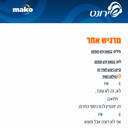
מרגיש אחר
מילים:
בנואה
ו
רון הופמן
לחן:
בנואה
ו
רון הופמן
קיים ביצוע לשיר זה
מילות השיר
F#
E
לא, זה לא עובד,
G
#m
זה יתנפץ לכם בסוף בפנים,
F#
E
אני לא רוצה אבל מוצא