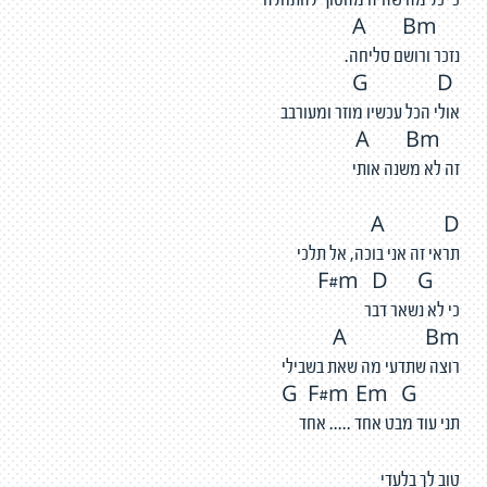
כי כל מה שהיה מהסוף להתחלה
A Bm
נזכר ורושם סליחה.
G D
אולי הכל עכשיו מוזר ומעורבב
A Bm
זה לא משנה אותי
A D
תראי זה אני בוכה, אל תלכי
F#m D G
כי לא נשאר דבר
A Bm
רוצה שתדעי מה שאת בשבילי
G F#m Em G
תני עוד מבט אחד ..... אחד
טוב לך בלעדי