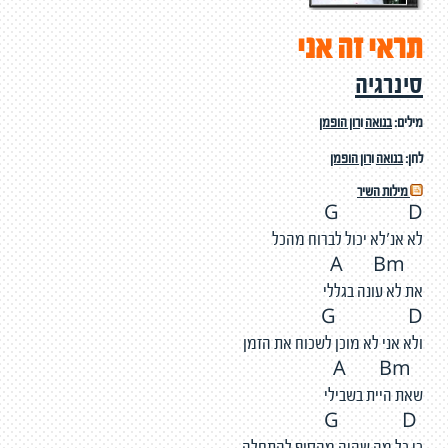
תראי זה אני
סינרגיה
מילים:
בנואה
ו
רון הופמן
לחן:
בנואה
ו
רון הופמן
מילות השיר
G D
לא אנ'לא יכול לברוח מהכל
A Bm
את לא עונה בגללי
G D
ולא אני לא מוכן לשכוח את הזמן
A Bm
שאת היית בשבילי
G D