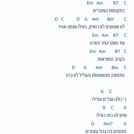
Em
A
m
B7
C
במקומות המוכרים
D
C
D
G
A
m
Bm
C
לא שומעים לא רואים, כאילו אנחנו אוויר
Em
A
m
B7
C
עוד מעט יגמר הסרט
Em
A
m
B7
C
בקרוב המציאות
D
G
A
m
Bm
C
התמונה מטושטשת והצליל לא ברור
C
G
כי כולנו עבדים אפילו
G
C
D
שיש לנו כזה כאילו
G
A
m
7
D
פותחים פה גדול ומחכים