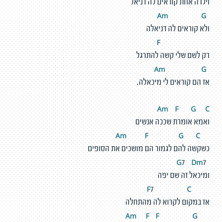
וילדה אחת קוראים לה דניאל
m
G
A
ולא קוראים לה דניאלה
F
רק לשם שלי קשה להתרגל
m
G
A
אז הם קוראים לי מיכאלה.
Am
F
G
C
ואמא אומרת שככה אנשים
m
F
G
C
A
כשקשה להם לגמור הם מושכים את הסופים
D
m
G
7
7
ומיכאל זה שם יפה
C
F
7
אז במקום לקרוא לה מהתחלה
m
F
F
G
A