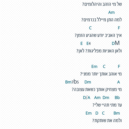
של מי הזהב והיהלומים?
m
A
למה התן מיילל בכרמים?
F
C
איך האביב יודע שהגיע הזמן?
E
D
E
4
M
ולאן האניות מפליגות? לאן?
m
C
F
E
מי אוהב אותך יותר ממני?
D
m
A
Bm
7b5
מי מצחיק אותך כשאת עצובה?
A
A
m
D
m
Bb
D
/
עד מתי תהיי שלי?
m
D
C
Bm
E
ולמה את שותקת?