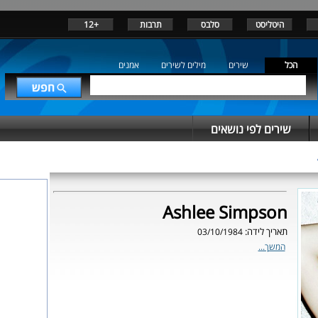
היטליסט
סלבס
תרבות
+12
הכל
שירים
מילים לשירים
אמנים
שירים לפי נושאים
Ashlee Simpson
תאריך לידה:
03/10/1984
המשך...