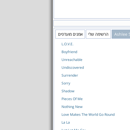
Ashlee 
הרשימה שלי
אמנים מועדפים
L.O.V.E.
Boyfriend
Unreachable
Undiscovered
Surrender
Sorry
Shadow
Pieces Of Me
Nothing New
Love Makes The World Go Round
La La