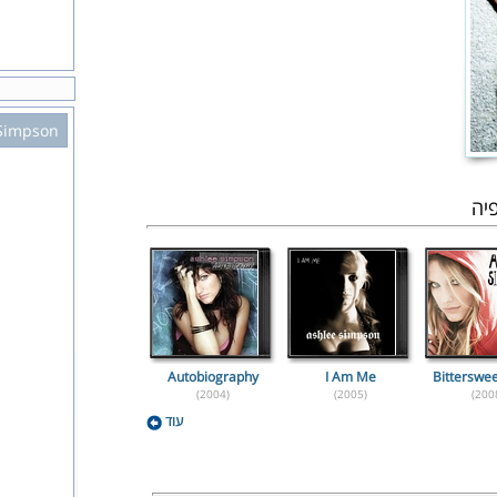
Simpson
יה
Autobiography
I Am Me
Bitterswe
(2004)
(2005)
(200
עוד